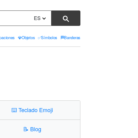
ES
paciones
💎
Objetos
✅
Símbolos
🏁
Banderas
⌨️
Teclado Emoji
📝
Blog