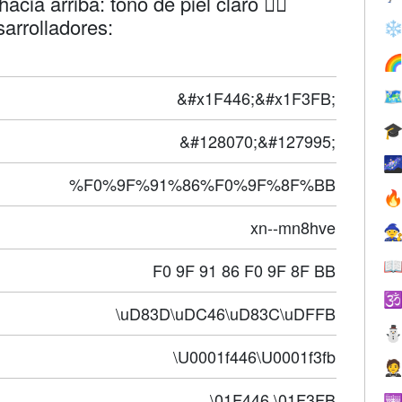
cia arriba: tono de piel claro 👆🏻
arrolladores:
❄

&#x1F446;&#x1F3FB;


&#128070;&#127995;

%F0%9F%91%86%F0%9F%8F%BB

xn--mn8hve


F0 9F 91 86 F0 9F 8F BB

\uD83D\uDC46\uD83C\uDFFB
\U0001f446\U0001f3fb

\01F446 \01F3FB
