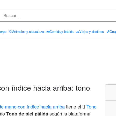
erpo
🐶
Animales y naturaleza
🍩
Comida y bebida
🚗
Viajes y destinos
🏀
Ocu
n índice hacia arriba: tono
de mano con índice hacia arriba
tiene el
🏻 Tono
omo
según la plataforma
Tono de piel pálida