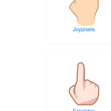
Joypixels
Emojidex