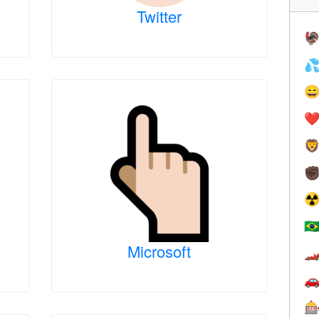
Twitter



❤️

✊
☢
🇧
Microsoft


