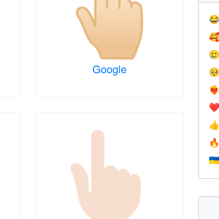



Google

❤️‍
❤


🇺