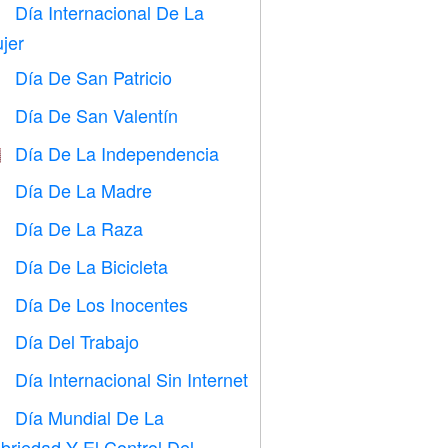
Día Internacional De La

jer
Día De San Patricio
️
Día De San Valentín

Día De La Independencia

Día De La Madre

Día De La Raza
️
Día De La Bicicleta

Día De Los Inocentes
️
Día Del Trabajo
️
Día Internacional Sin Internet

Día Mundial De La

briedad Y El Control Del