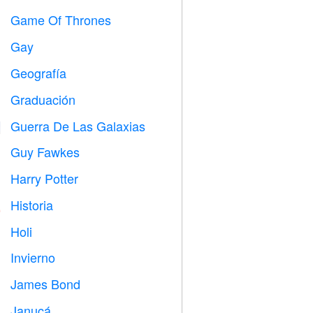
Game Of Thrones
️
Gay

Geografía

Graduación

Guerra De Las Galaxias

Guy Fawkes

Harry Potter

Historia

Holi

Invierno
⛄
James Bond

Janucá
