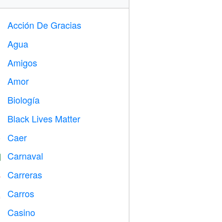
Acción De Gracias

Agua

Amigos

Amor
️
Biología

Black Lives Matter

Caer
️
Carnaval

Carreras

Carros

Casino
