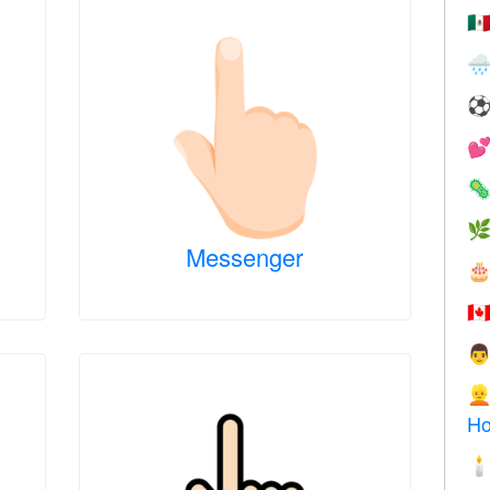
🇲




Messenger

🇨


Ho
