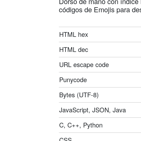
Dorso de mano con índice ha
códigos de Emojis para des
HTML hex
HTML dec
URL escape code
Punycode
Bytes (UTF-8)
JavaScript, JSON, Java
C, C++, Python
CSS