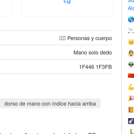
Al


🤦‍♀️ Personas y cuerpo

Mano solo dedo


1F446 1F3FB
🇨


dorso de mano con índice hacia arriba


