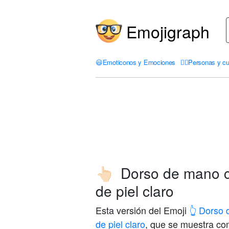
Emojigraph
😃
Emoticonos y Emociones
🤦‍♀️
Personas y cu
Dorso de mano co
👆🏻
de piel claro
Esta versión del Emoji
👆 Dorso 
de piel claro
, que se muestra c