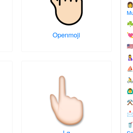

Mu
☘
Openmoji

🇺

⛵

🙆‍♂
⚒


Lg
So