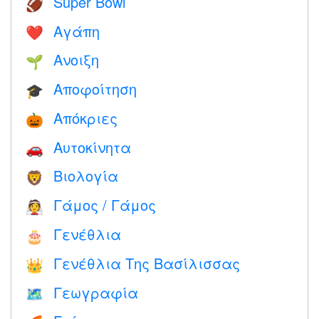
Super Bowl
🏈
Αγάπη
❤️️
Ανοιξη
🌱
Αποφοίτηση
🎓
Απόκριες
🎃
Αυτοκίνητα
🚗
Βιολογία
🦁
Γάμος / Γάμος
👰
Γενέθλια
🎂
Γενέθλια Της Βασίλισσας
👑
Γεωγραφία
🗺