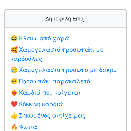
Δημοφιλή Emoji
Κλαίω από χαρά
😂
Χαμογελαστό προσωπάκι με
🥰
καρδούλες
Χαμογελαστό πρόσωπο με δάκρυ
🥲
Προσωπάκι παρακαλετό
🥺
Καρδιά που καίγεται
❤️‍🔥
Κόκκινη καρδιά
❤️
Σηκωμένος αντίχειρας
👍
Φωτιά
🔥