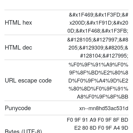
&#x1F469;&#x1F3FD;&#
HTML hex
x200D;&#x1F91D;&#x20
0D;&#x1F468;&#x1F3FB;
&#128105;&#127997;&#8
HTML dec
205;&#129309;&#8205;&
#128104;&#127995;
%F0%9F%91%A9%F0%
9F%8F%BD%E2%80%8
URL escape code
D%F0%9F%A4%9D%E2
%80%8D%F0%9F%91%
A8%F0%9F%8F%BB
Punycode
xn--mn8hd53ac531d
F0 9F 91 A9 F0 9F 8F BD
E2 80 8D F0 9F A4 9D
Bytes (UTF-8)