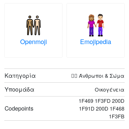
Openmoji
Emojipedia
Κατηγορία
🤦‍♀️ Άνθρωποι & Σώμα
Υποομάδα
Οικογένεια
1F469 1F3FD 200D
Codepoints
1F91D 200D 1F468
1F3FB