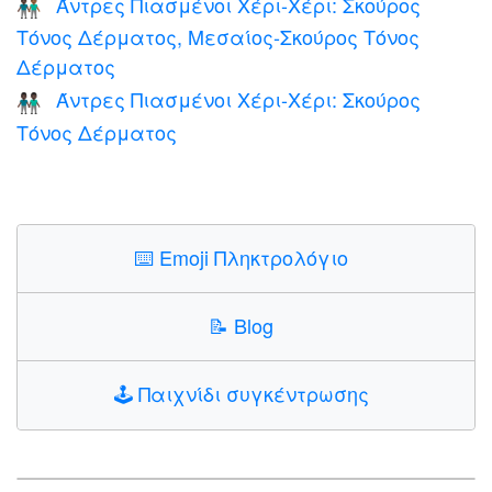
Άντρες Πιασμένοι Χέρι-Χέρι: Σκούρος
👨🏿‍🤝‍👨🏾
Τόνος Δέρματος, Μεσαίος-Σκούρος Τόνος
Δέρματος
Άντρες Πιασμένοι Χέρι-Χέρι: Σκούρος
👬🏿
Τόνος Δέρματος
⌨️
Emoji Πληκτρολόγιο
📝
Blog
🕹️
Παιχνίδι συγκέντρωσης