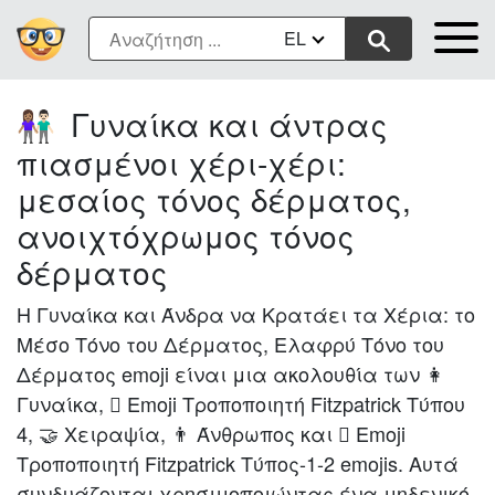
EL
Γυναίκα και άντρας
👩🏽‍🤝‍👨🏻
πιασμένοι χέρι-χέρι:
μεσαίος τόνος δέρματος,
ανοιχτόχρωμος τόνος
δέρματος
Η Γυναίκα και Άνδρα να Κρατάει τα Χέρια: το
Μέσο Τόνο του Δέρματος, Ελαφρύ Τόνο του
Δέρματος emoji είναι μια ακολουθία των 👩
Γυναίκα, 🏽 Emoji Τροποποιητή Fitzpatrick Τύπου
4, 🤝 Χειραψία, 👨 Άνθρωπος και 🏻 Emoji
Τροποποιητή Fitzpatrick Τύπος-1-2 emojis. Αυτά
συνδυάζονται χρησιμοποιώντας ένα μηδενικό