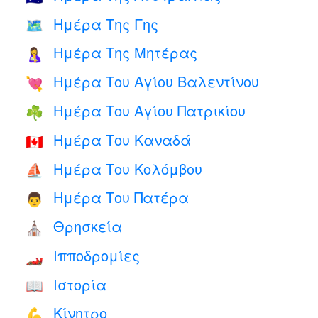
Ημέρα Της Γης
🗺️
Ημέρα Της Μητέρας
🤱
Ημέρα Του Αγίου Βαλεντίνου
💘
Ημέρα Του Αγίου Πατρικίου
☘️
Ημέρα Του Καναδά
🇨🇦
Ημέρα Του Κολόμβου
⛵️
Ημέρα Του Πατέρα
👨
Θρησκεία
⛪️
Ιπποδρομίες
🏎
Ιστορία
📖
Κίνητρο
💪