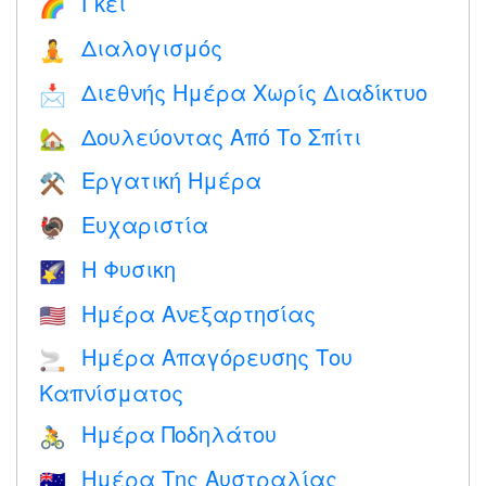
Γκέι
🌈
Διαλογισμός
🧘
Διεθνής Ημέρα Χωρίς Διαδίκτυο
📩
Δουλεύοντας Από Το Σπίτι
🏡
Εργατική Ημέρα
⚒️
Ευχαριστία
🦃
Η Φυσικη
🌠
Ημέρα Ανεξαρτησίας
🇺🇸
Ημέρα Απαγόρευσης Του
🚬
Καπνίσματος
Ημέρα Ποδηλάτου
🚴
Ημέρα Της Αυστραλίας
🇦🇺