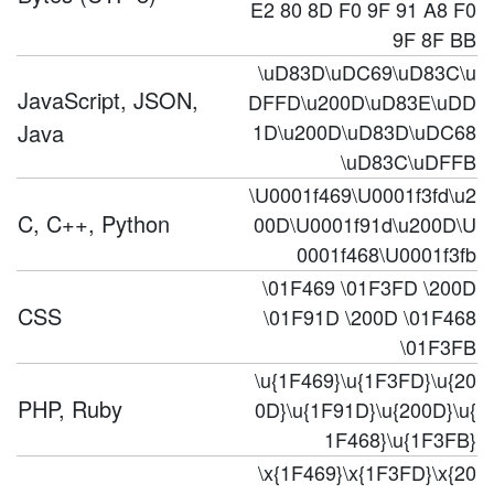
E2 80 8D F0 9F 91 A8 F0
9F 8F BB
\uD83D\uDC69\uD83C\u
JavaScript, JSON,
DFFD\u200D\uD83E\uDD
Java
1D\u200D\uD83D\uDC68
\uD83C\uDFFB
\U0001f469\U0001f3fd\u2
C, C++, Python
00D\U0001f91d\u200D\U
0001f468\U0001f3fb
\01F469 \01F3FD \200D
CSS
\01F91D \200D \01F468
\01F3FB
\u{1F469}\u{1F3FD}\u{20
PHP, Ruby
0D}\u{1F91D}\u{200D}\u{
1F468}\u{1F3FB}
\x{1F469}\x{1F3FD}\x{20