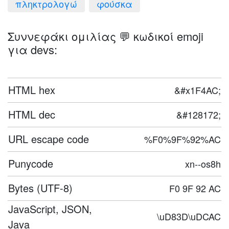
πληκτρολογώ
φούσκα
Συννεφάκι ομιλίας 💬 κωδικοί emoji
για devs:
HTML hex
&#x1F4AC;
HTML dec
&#128172;
URL escape code
%F0%9F%92%AC
Punycode
xn--os8h
Bytes (UTF-8)
F0 9F 92 AC
JavaScript, JSON,
\uD83D\uDCAC
Java