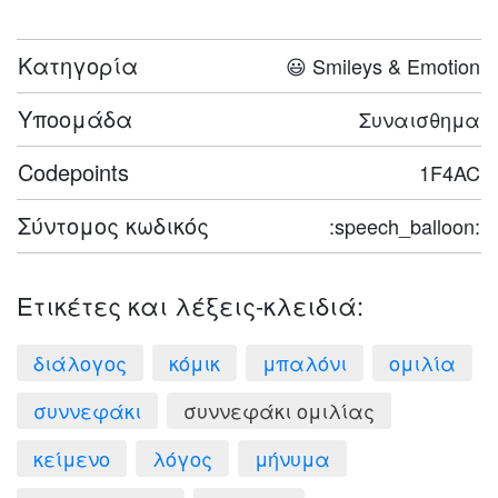
Κατηγορία
😃 Smileys & Emotion
Υποομάδα
Συναισθημα
Codepoints
1F4AC
Σύντομος κωδικός
:speech_balloon:
Ετικέτες και λέξεις-κλειδιά:
διάλογος
κόμικ
μπαλόνι
ομιλία
συννεφάκι
συννεφάκι ομιλίας
κείμενο
λόγος
μήνυμα