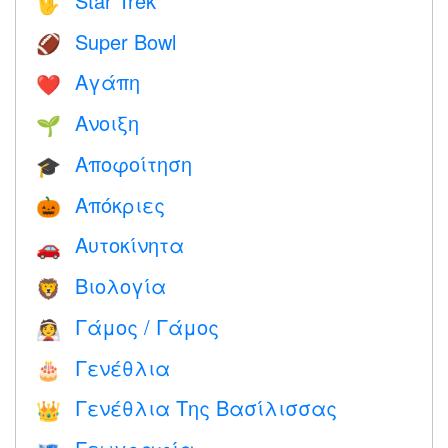
Star Trek
🖖
Super Bowl
🏈
Αγάπη
❤️️
Ανοιξη
🌱
Αποφοίτηση
🎓
Απόκριες
🎃
Αυτοκίνητα
🚗
Βιολογία
🦁
Γάμος / Γάμος
👰
Γενέθλια
🎂
Γενέθλια Της Βασίλισσας
👑