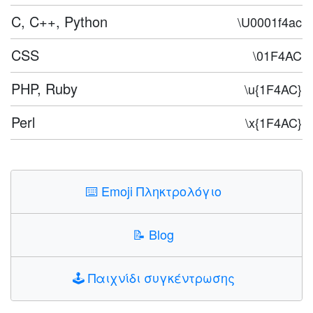
C, C++, Python
\U0001f4ac
CSS
\01F4AC
PHP, Ruby
\u{1F4AC}
Perl
\x{1F4AC}
⌨️
Emoji Πληκτρολόγιο
📝
Blog
🕹️
Παιχνίδι συγκέντρωσης