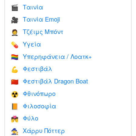
Ταινία
🎬
Ταινία Emoji
🎥
Τζέιμς Μπόντ
🤵
Υγεία
💊
Υπερηφάνεια / Λοατκ+
🏳️‍🌈
Φεστιβάλ
💪
Φεστιβάλ Dragon Boat
🇨🇳
Φθινόπωρο
☢️
Φιλοσοφία
📙
Φύλο
💏
Χάρρυ Πόττερ
🧙