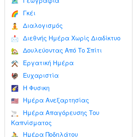
Γεωγραφία
🗺
Γκέι
🌈
Διαλογισμός
🧘
Διεθνής Ημέρα Χωρίς Διαδίκτυο
📩
Δουλεύοντας Από Το Σπίτι
🏡
Εργατική Ημέρα
⚒️
Ευχαριστία
🦃
Η Φυσικη
🌠
Ημέρα Ανεξαρτησίας
🇺🇸
Ημέρα Απαγόρευσης Του
🚬
Καπνίσματος
Ημέρα Ποδηλάτου
🚴