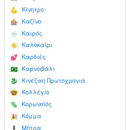
Κίνητρο
💪
Καζίνο
🎰
Καιρός
🌧
Καλοκαίρι
☀️
Καρδιές
💕
Καρναβάλι
🇧🇷
Κινέζικη Πρωτοχρονιά
🐉
Κολλέγιο
🤓
Κορωνοϊός
🦠
Κόμμα
🎉
Μήτρα
🕴️