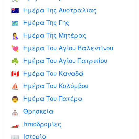
Ημέρα Της Αυστραλίας
🇦🇺
Ημέρα Της Γης
🗺️
Ημέρα Της Μητέρας
🤱
Ημέρα Του Αγίου Βαλεντίνου
💘
Ημέρα Του Αγίου Πατρικίου
☘️
Ημέρα Του Καναδά
🇨🇦
Ημέρα Του Κολόμβου
⛵️
Ημέρα Του Πατέρα
👨
Θρησκεία
⛪️
Ιπποδρομίες
🏎
Ιστορία
📖