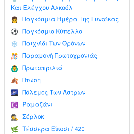
Και Ελέγχου Αλκοόλ
Παγκόσμια Ημέρα Της Γυναίκας
👩
Παγκόσμιο Κύπελλο
⚽
Παιχνίδι Των Θρόνων
❄️
Παραμονή Πρωτοχρονιάς
🎊
Πρωταπριλιά
🙆‍♂️
Πτώση
🍂
Πόλεμος Των Άστρων
🌌
Ραμαζάνι
☪️
Σέρλοκ
🕵️
Τέσσερα Είκοσι / 420
🌿