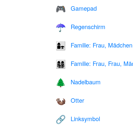
Gamepad
🎮
Regenschirm
☂️
Familie: Frau, Mädchen
👩‍👧
Familie: Frau, Frau, M
👩‍👩‍👧‍👦
Nadelbaum
🌲
Otter
🦦
Linksymbol
🔗