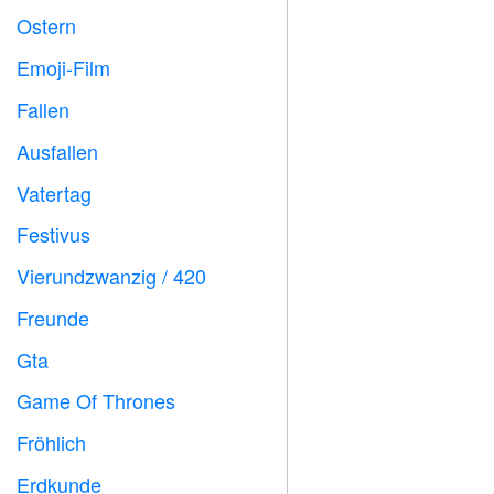
Ostern

Emoji-Film

Fallen

Ausfallen
️
Vatertag

Festivus

Vierundzwanzig / 420

Freunde

Gta

Game Of Thrones
️
Fröhlich

Erdkunde
