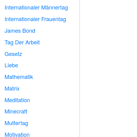
Internationaler Männertag

Internationaler Frauentag

James Bond

Tag Der Arbeit
️
Gesetz

Liebe
️
Mathematik
➗
Matrix
️
Meditation

Minecraft

Muttertag

Motivation
