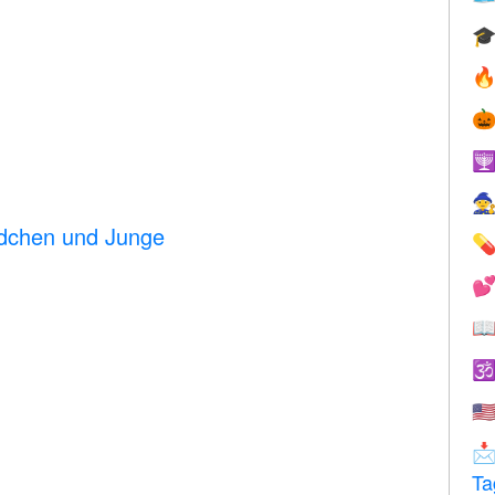





ädchen und Junge




🇺

Ta