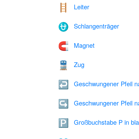
Leiter
🪜
Schlangenträger
⛎
Magnet
🧲
Zug
🚆
Geschwungener Pfeil na
↩️
Geschwungener Pfeil n
↪️
Großbuchstabe P in bl
🅿️