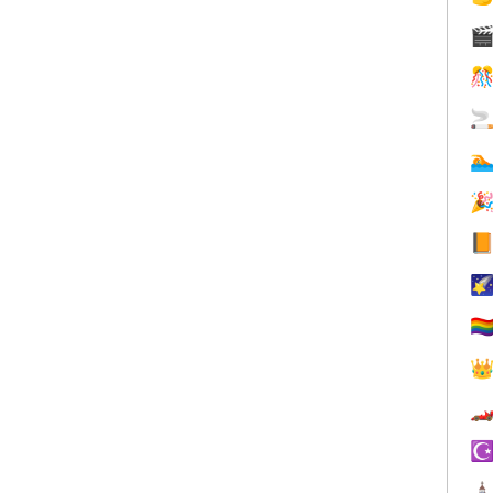







🏳️‍


☪
⛪