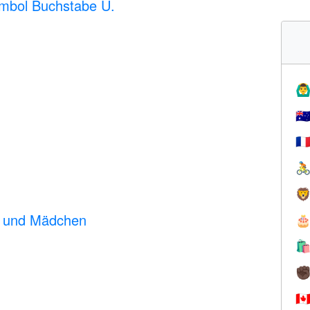
ymbol Buchstabe U.
🙆‍♂
🇦
🇫


n und Mädchen


✊
🇨