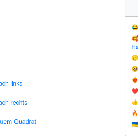


He


❤️‍
ch links
❤
ach rechts


auem Quadrat
🇺