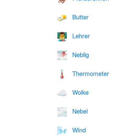
Butter
🧈
Lehrer
👨‍🏫
Neblig
🌁
Thermometer
🌡️
Wolke
☁️
Nebel
🌫️
Wind
🌬️