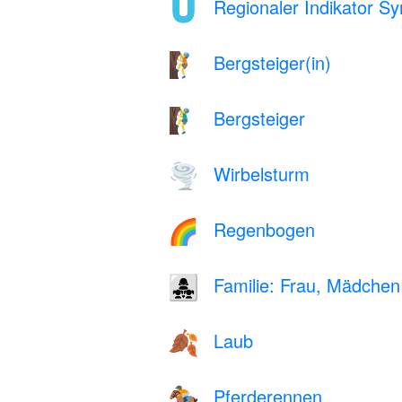
Regionaler Indikator S
🇺
Bergsteiger(in)
🧗
Bergsteiger
🧗‍♂️
Wirbelsturm
🌪️
Regenbogen
🌈
Familie: Frau, Mädche
👩‍👧‍👧
Laub
🍂
Pferderennen
🏇