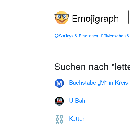
Emojigraph
😃
Smileys & Emotionen
🤦‍♀️
Menschen & 
Suchen nach "lette
Buchstabe „M“ in Kreis
Ⓜ️
U-Bahn
🚇
Ketten
⛓️