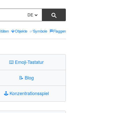
DE
itäten
💎
Objekte
✅
Symbole
🏁
Flaggen
⌨️
Emoji-Tastatur
📝
Blog
🕹️
Konzentrationsspiel