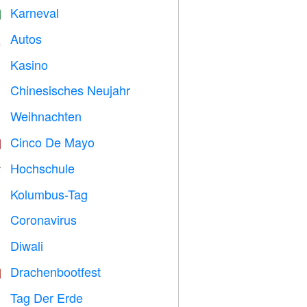
Karneval

Autos

Kasino

Chinesisches Neujahr

Weihnachten

Cinco De Mayo

Hochschule

Kolumbus-Tag
️
Coronavirus

Diwali

Drachenbootfest

Tag Der Erde
️