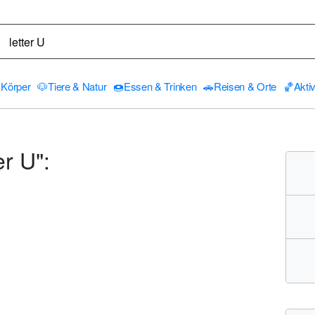
Körper
🐶
Tiere & Natur
🍩
Essen & Trinken
🚗
Reisen & Orte
🏀
Aktiv
r U":