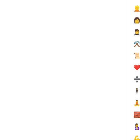



⚒

❤️
🕴



