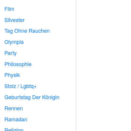
Film

Silvester

Tag Ohne Rauchen

Olympia

Party

Philosophie

Physik

Stolz / Lgbtq+

Geburtstag Der Königin

Rennen

Ramadan
️
Religion
️