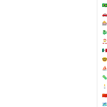
🇧




🇲

⛵


🇨
🗺