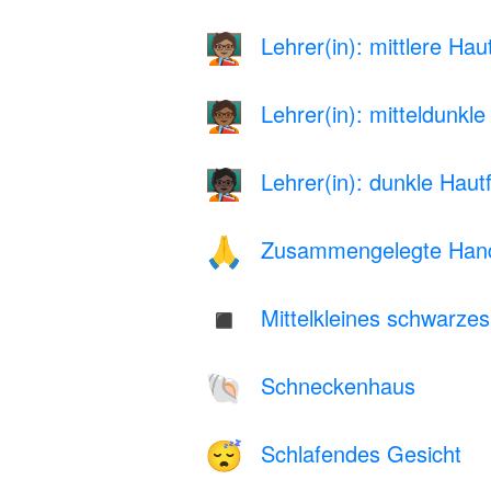
Lehrer(in): mittlere Hau
🧑🏽‍🏫
Lehrer(in): mitteldunkl
🧑🏾‍🏫
Lehrer(in): dunkle Haut
🧑🏿‍🏫
Zusammengelegte Hand
🙏
Mittelkleines schwarze
◾
Schneckenhaus
🐚
Schlafendes Gesicht
😴