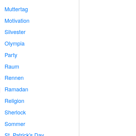
Muttertag

Motivation

Silvester

Olympia

Party

Raum

Rennen

Ramadan
️
Religion
️
Sherlock
️
Sommer
️
St. Patrick's Day
️