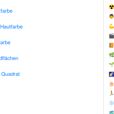
☢
tfarbe

e Hautfarbe


farbe


flächen

s Quadrat



❄
