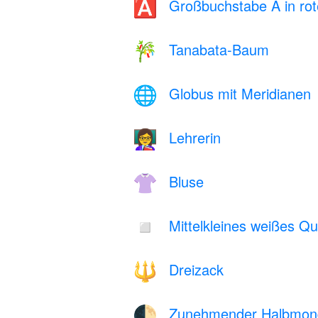
Großbuchstabe A in ro
🅰️
Tanabata-Baum
🎋
Globus mit Meridianen
🌐
Lehrerin
👩‍🏫
Bluse
👚
Mittelkleines weißes Qu
◽
Dreizack
🔱
Zunehmender Halbmon
🌓