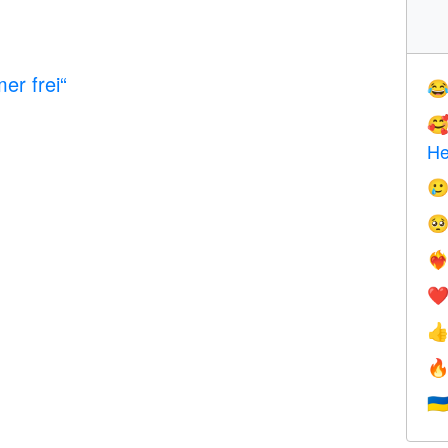
er frei“


He


❤️‍
❤


🇺