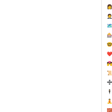


🗺


❤️


🕴

