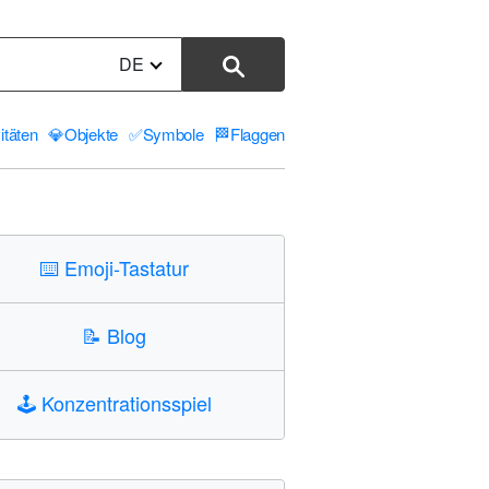
DE
itäten
💎
Objekte
✅
Symbole
🏁
Flaggen
⌨️
Emoji-Tastatur
📝
Blog
🕹️
Konzentrationsspiel