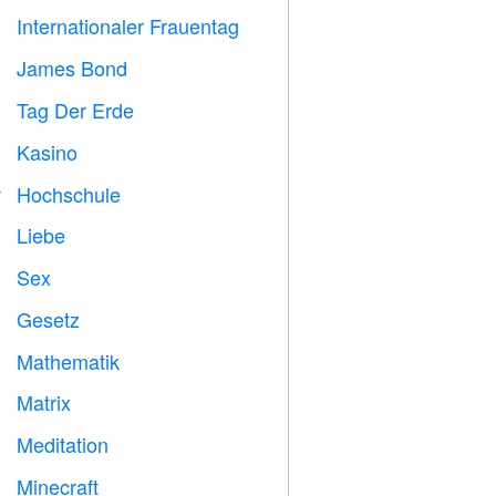
Internationaler Frauentag

James Bond

Tag Der Erde
️
Kasino

Hochschule

Liebe
️
Sex

Gesetz

Mathematik
➗
Matrix
️
Meditation

Minecraft
