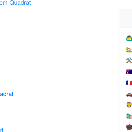
tem Quadrat
🙆‍♂

⚒
🇦
🇫
adrat



✊
d