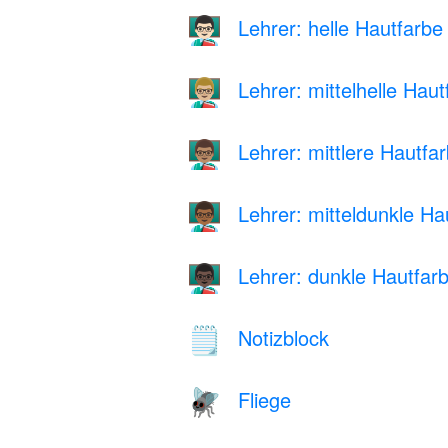
Lehrer: helle Hautfarbe
👨🏻‍🏫
Lehrer: mittelhelle Haut
👨🏼‍🏫
Lehrer: mittlere Hautfa
👨🏽‍🏫
Lehrer: mitteldunkle Ha
👨🏾‍🏫
Lehrer: dunkle Hautfar
👨🏿‍🏫
Notizblock
🗒️
Fliege
🪰