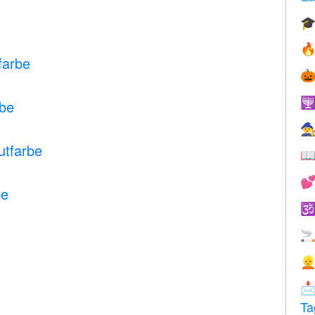


farbe


rbe

utfarbe


be




Ta