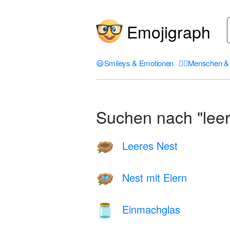
Emojigraph
😃
Smileys & Emotionen
🤦‍♀️
Menschen & 
Suchen nach "leer
Leeres Nest
🪹
Nest mit Eiern
🪺
Einmachglas
🫙