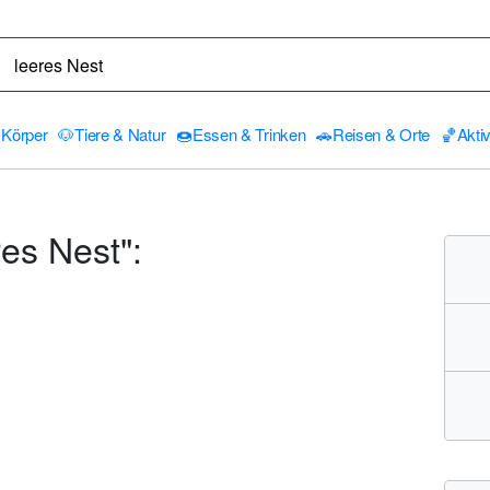
Körper
🐶
Tiere & Natur
🍩
Essen & Trinken
🚗
Reisen & Orte
🏀
Aktiv
es Nest":