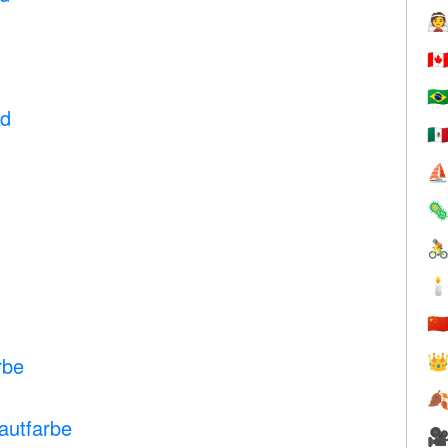

🇨
🇧
d
🇲
⛵



🇨

rbe

Hautfarbe
