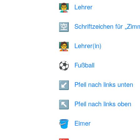
Lehrer
👨‍🏫
Schriftzeichen für „Zimm
🈳
Lehrer(in)
🧑‍🏫
Fußball
⚽
Pfeil nach links unten
↙️
Pfeil nach links oben
↖️
Eimer
🪣