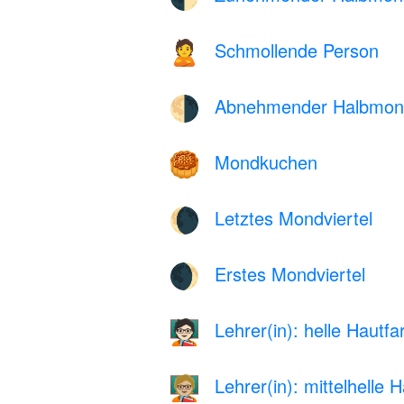
Schmollende Person
🙎
Abnehmender Halbmon
🌗
Mondkuchen
🥮
Letztes Mondviertel
🌘
Erstes Mondviertel
🌒
Lehrer(in): helle Hautfa
🧑🏻‍🏫
Lehrer(in): mittelhelle 
🧑🏼‍🏫