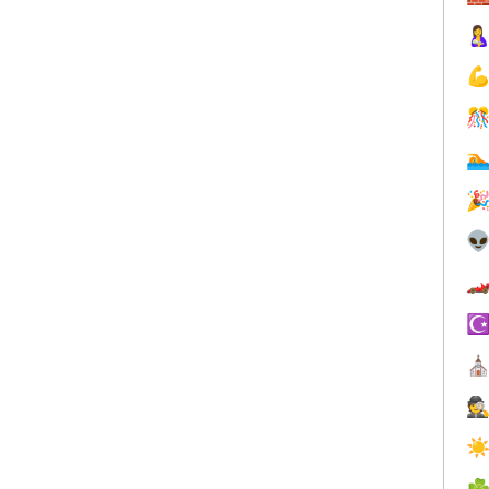







☪
⛪
🕵
☀
☘