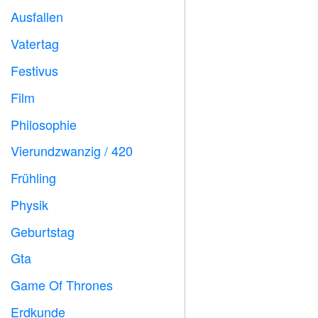
Ausfallen
️
Vatertag

Festivus

Film

Philosophie

Vierundzwanzig / 420

Frühling

Physik

Geburtstag

Gta

Game Of Thrones
️
Erdkunde
