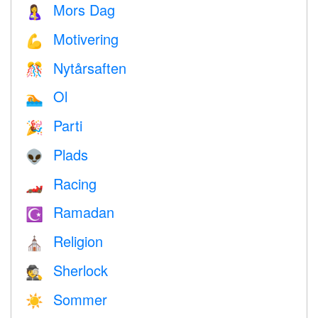
Mors Dag
🤱
Motivering
💪
Nytårsaften
🎊
Ol
🏊
Parti
🎉
Plads
👽
Racing
🏎
Ramadan
☪️
Religion
⛪️
Sherlock
🕵️
Sommer
☀️