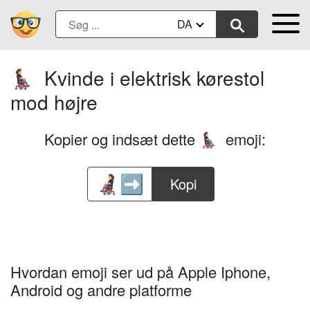
DA
Kvinde i elektrisk kørestol
👩‍🦼‍➡️
mod højre
Kopier og indsæt dette
emoji:
👩‍🦼‍➡️
Kopi
Hvordan emoji ser ud på Apple Iphone,
Android og andre platforme