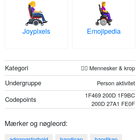
Joypixels
Emojipedia
Kategori
🤦‍♀️ Mennesker & krop
Undergruppe
Person aktivitet
1F469 200D 1F9BC
Codepoints
200D 27A1 FE0F
Mærker og nøgleord:
adgangsforhold
handicap
handikap