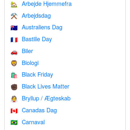
Arbejde Hjemmefra
🏡
Arbejdsdag
⚒️
Australiens Dag
🇦🇺
Bastille Day
🇫🇷
Biler
🚗
Biologi
🦁
Black Friday
🛍
Black Lives Matter
✊🏿
Bryllup / Ægteskab
👰
Canadas Dag
🇨🇦
Carnaval
🇧🇷