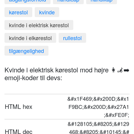
kørestol
kvinde
kvinde i elektrisk kørestol
kvinde i elkørestol
rullestol
tilgængelighed
Kvinde i elektrisk kørestol mod højre 👩‍🦼‍➡️
emoji-koder til devs:
&#x1F469;&#x200D;&#x1
HTML hex
F9BC;&#x200D;&#x27A1
;&#xFE0F;
&#128105;&#8205;&#129
HTML dec
468;&#8205;&#10145;&#