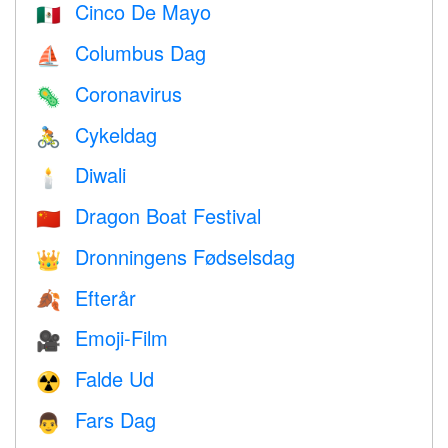
Cinco De Mayo
🇲🇽
Columbus Dag
⛵️
Coronavirus
🦠
Cykeldag
🚴
Diwali
🕯
Dragon Boat Festival
🇨🇳
Dronningens Fødselsdag
👑
Efterår
🍂
Emoji-Film
🎥
Falde Ud
☢️
Fars Dag
👨