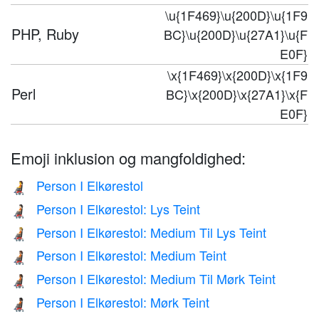
\u{1F469}\u{200D}\u{1F9
PHP, Ruby
BC}\u{200D}\u{27A1}\u{F
E0F}
\x{1F469}\x{200D}\x{1F9
Perl
BC}\x{200D}\x{27A1}\x{F
E0F}
Emoji inklusion og mangfoldighed:
Person I Elkørestol
🧑‍🦼
Person I Elkørestol: Lys Teint
🧑🏻‍🦼
Person I Elkørestol: Medium Til Lys Teint
🧑🏼‍🦼
Person I Elkørestol: Medium Teint
🧑🏽‍🦼
Person I Elkørestol: Medium Til Mørk Teint
🧑🏾‍🦼
Person I Elkørestol: Mørk Teint
🧑🏿‍🦼