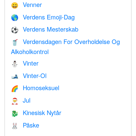
Venner
😄
Verdens Emoji-Dag
🌎
Verdens Mesterskab
⚽
Verdensdagen For Overholdelse Og
🥤
Alkoholkontrol
Vinter
⛄
Vinter-Ol
🎿
Homoseksuel
🌈
Jul
🎅
Kinesisk Nytår
🐉
Påske
🐰