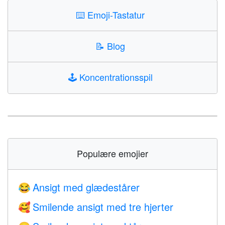
⌨️
Emoji-Tastatur
📝
Blog
🕹️
Koncentrationsspil
Populære emojier
Ansigt med glædestårer
😂
Smilende ansigt med tre hjerter
🥰