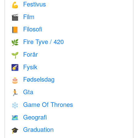
Festivus
💪
Film
🎬
Filosofi
📙
Fire Tyve / 420
🌿
Forår
🌱
Fysik
🌠
Fødselsdag
🎂
Gta
🏃
Game Of Thrones
❄️
Geografi
🗺
Graduation
🎓