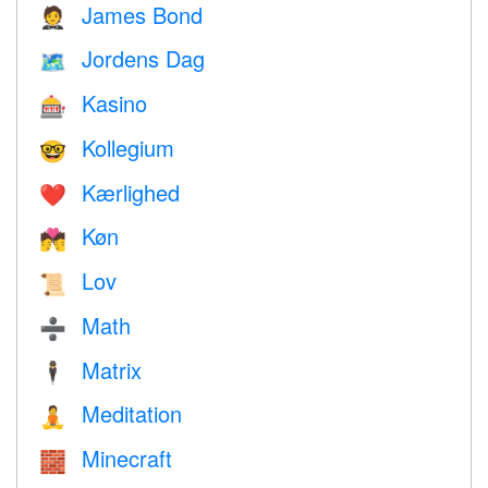
James Bond
🤵
Jordens Dag
🗺️
Kasino
🎰
Kollegium
🤓
Kærlighed
❤️️
Køn
💏
Lov
📜
Math
➗
Matrix
🕴️
Meditation
🧘
Minecraft
🧱