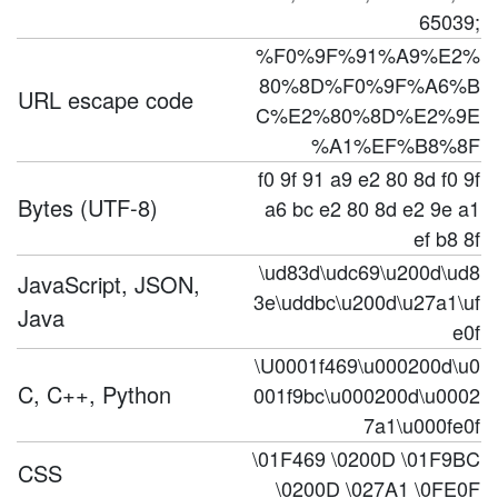
65039;
%F0%9F%91%A9%E2%
80%8D%F0%9F%A6%B
URL escape code
C%E2%80%8D%E2%9E
%A1%EF%B8%8F
f0 9f 91 a9 e2 80 8d f0 9f
Bytes (UTF-8)
a6 bc e2 80 8d e2 9e a1
ef b8 8f
\ud83d\udc69\u200d\ud8
JavaScript, JSON,
3e\uddbc\u200d\u27a1\uf
Java
e0f
\U0001f469\u000200d\u0
C, C++, Python
001f9bc\u000200d\u0002
7a1\u000fe0f
\01F469 \0200D \01F9BC
CSS
\0200D \027A1 \0FE0F