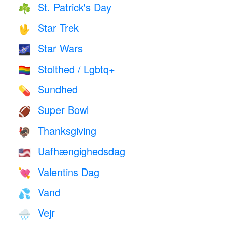
St. Patrick's Day
☘️
Star Trek
🖖
Star Wars
🌌
Stolthed / Lgbtq+
🏳️‍🌈
Sundhed
💊
Super Bowl
🏈
Thanksgiving
🦃
Uafhængighedsdag
🇺🇸
Valentins Dag
💘
Vand
💦
Vejr
🌧