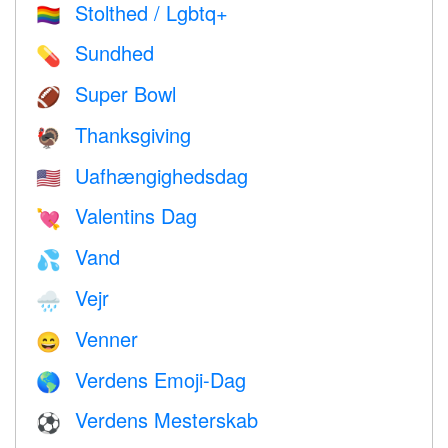
Stolthed / Lgbtq+
🏳️‍🌈
Sundhed
💊
Super Bowl
🏈
Thanksgiving
🦃
Uafhængighedsdag
🇺🇸
Valentins Dag
💘
Vand
💦
Vejr
🌧
Venner
😄
Verdens Emoji-Dag
🌎
Verdens Mesterskab
⚽