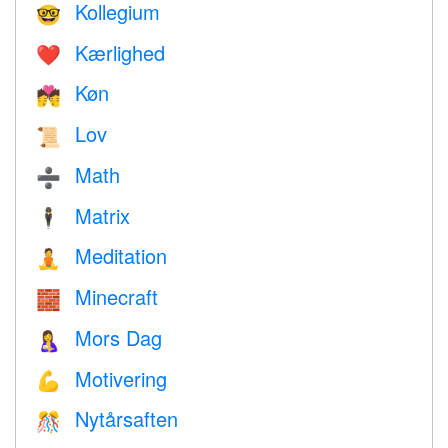
Kollegium
🤓
Kærlighed
❤️️
Køn
💏
Lov
📜
Math
➗
Matrix
🕴️
Meditation
🧘
Minecraft
🧱
Mors Dag
🤱
Motivering
💪
Nytårsaften
🎊