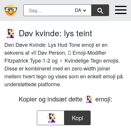
DA
Døv kvinde: lys teint
🧏🏻‍♀️
Den Døve Kvinde: Lys Hud Tone emoji er en
sekvens af 🧏 Døv Person, 🏻 Emoji-Modifier
Fitzpatrick Type-1-2 og ♀ Kvindelige Tegn emojis.
Disse er kombineret med en zero-width joiner
mellem hvert tegn og vises som en enkelt emoji på
understøttede platforme.
Kopier og indsæt dette
emoji:
🧏🏻‍♀️
Kopi