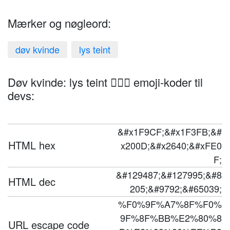
Mærker og nøgleord:
døv kvinde
lys teint
Døv kvinde: lys teint 🧏🏻‍♀️ emoji-koder til
devs:
&#x1F9CF;&#x1F3FB;&#
HTML hex
x200D;&#x2640;&#xFE0
F;
&#129487;&#127995;&#8
HTML dec
205;&#9792;&#65039;
%F0%9F%A7%8F%F0%
9F%8F%BB%E2%80%8
URL escape code