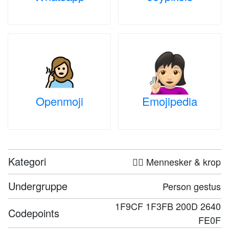
Openmoji
Emojipedia
Kategori
🤦‍♀️ Mennesker & krop
Undergruppe
Person gestus
1F9CF 1F3FB 200D 2640
Codepoints
FE0F