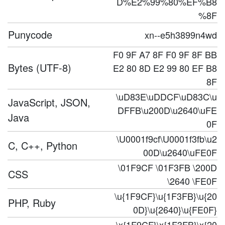
D%E2%99%80%EF%B8
%8F
Punycode
xn--e5h3899n4wd
F0 9F A7 8F F0 9F 8F BB
Bytes (UTF-8)
E2 80 8D E2 99 80 EF B8
8F
\uD83E\uDDCF\uD83C\u
JavaScript, JSON,
DFFB\u200D\u2640\uFE
Java
0F
\U0001f9cf\U0001f3fb\u2
C, C++, Python
00D\u2640\uFE0F
\01F9CF \01F3FB \200D
CSS
\2640 \FE0F
\u{1F9CF}\u{1F3FB}\u{20
PHP, Ruby
0D}\u{2640}\u{FE0F}
\x{1F9CF}\x{1F3FB}\x{20