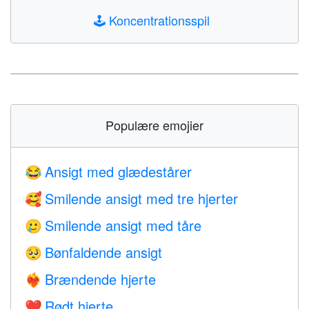
🕹️
Koncentrationsspil
Populære emojier
Ansigt med glædestårer
😂
Smilende ansigt med tre hjerter
🥰
Smilende ansigt med tåre
🥲
Bønfaldende ansigt
🥺
Brændende hjerte
❤️‍🔥
Rødt hjerte
❤️