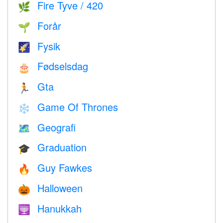
Fire Tyve / 420
🌿
Forår
🌱
Fysik
🌠
Fødselsdag
🎂
Gta
🏃
Game Of Thrones
❄️
Geografi
🗺
Graduation
🎓
Guy Fawkes
🔥
Halloween
🎃
Hanukkah
🕎