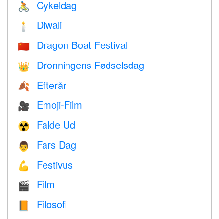
Cykeldag
🚴
Diwali
🕯
Dragon Boat Festival
🇨🇳
Dronningens Fødselsdag
👑
Efterår
🍂
Emoji-Film
🎥
Falde Ud
☢️
Fars Dag
👨
Festivus
💪
Film
🎬
Filosofi
📙