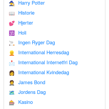
Harry Potter
🧙
Historie
📖
Hjerter
💕
Holi
🕉
Ingen Ryger Dag
🚬
International Herresdag
👱
International Internetfri Dag
📩
International Kvindedag
👩
James Bond
🤵
Jordens Dag
🗺️
Kasino
🎰