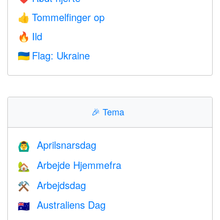
Tommelfinger op
👍
Ild
🔥
Flag: Ukraine
🇺🇦
🎉
Tema
Aprilsnarsdag
🙆‍♂️
Arbejde Hjemmefra
🏡
Arbejdsdag
⚒️
Australiens Dag
🇦🇺