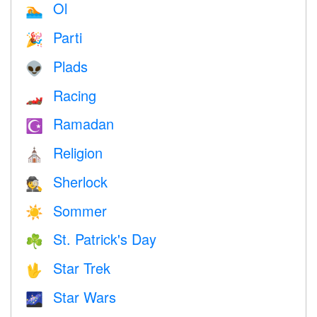
Ol
🏊
Parti
🎉
Plads
👽
Racing
🏎
Ramadan
☪️
Religion
⛪️
Sherlock
🕵️
Sommer
☀️
St. Patrick's Day
☘️
Star Trek
🖖
Star Wars
🌌