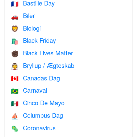
Bastille Day
🇫🇷
Biler
🚗
Biologi
🦁
Black Friday
🛍
Black Lives Matter
✊🏿
Bryllup / Ægteskab
👰
Canadas Dag
🇨🇦
Carnaval
🇧🇷
Cinco De Mayo
🇲🇽
Columbus Dag
⛵️
Coronavirus
🦠