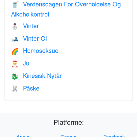
Verdensdagen For Overholdelse Og
🥤
Alkoholkontrol
Vinter
⛄
Vinter-Ol
🎿
Homoseksuel
🌈
Jul
🎅
Kinesisk Nytår
🐉
Påske
🐰
Platforme:
Apple
Google
Facebook