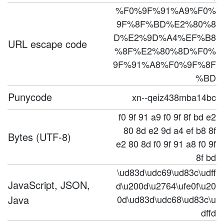
%F0%9F%91%A9%F0%
9F%8F%BD%E2%80%8
D%E2%9D%A4%EF%B8
URL escape code
%8F%E2%80%8D%F0%
9F%91%A8%F0%9F%8F
%BD
Punycode
xn--qeiz438mba14bc
f0 9f 91 a9 f0 9f 8f bd e2
80 8d e2 9d a4 ef b8 8f
Bytes (UTF-8)
e2 80 8d f0 9f 91 a8 f0 9f
8f bd
\ud83d\udc69\ud83c\udff
JavaScript, JSON,
d\u200d\u2764\ufe0f\u20
Java
0d\ud83d\udc68\ud83c\u
dffd