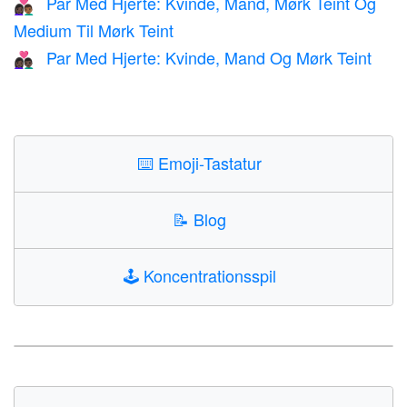
Par Med Hjerte: Kvinde, Mand, Mørk Teint Og
👩🏿‍❤️‍👨🏾
Medium Til Mørk Teint
Par Med Hjerte: Kvinde, Mand Og Mørk Teint
👩🏿‍❤️‍👨🏿
⌨️
Emoji-Tastatur
📝
Blog
🕹️
Koncentrationsspil