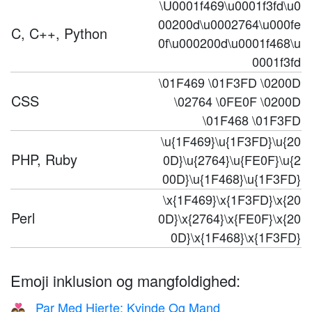
\U0001f469\u0001f3fd\u0
00200d\u0002764\u000fe
C, C++, Python
0f\u000200d\u0001f468\u
0001f3fd
\01F469 \01F3FD \0200D
CSS
\02764 \0FE0F \0200D
\01F468 \01F3FD
\u{1F469}\u{1F3FD}\u{20
PHP, Ruby
0D}\u{2764}\u{FE0F}\u{2
00D}\u{1F468}\u{1F3FD}
\x{1F469}\x{1F3FD}\x{20
Perl
0D}\x{2764}\x{FE0F}\x{20
0D}\x{1F468}\x{1F3FD}
Emoji inklusion og mangfoldighed:
Par Med Hjerte: Kvinde Og Mand
👩‍❤️‍👨