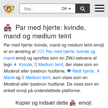
DA
Par med hjerte: kvinde,
👩🏽‍❤️‍👨🏽
mand og medium teint
Par med hjerte: kvinde, mand og medium teint emoji
er en ændring af
👩‍❤️‍👨 Par med hjerte: kvinde og
mand
emoji og oprettes som en ZWJ-sekvens af
tegn
👩 Kvinde
,
🏽 Medium teint
, der vises som en
,
❤️ Rødt hjerte
,
👨
Moderat eller lysebrun hudfarve
Mand
og
🏽 Medium teint
, som vises som en
. De vises som en
Moderat eller lysebrun hudfarve
enkelt emoji på understøttede platforme.
Kopier og indsæt dette
emoji:
👩🏽‍❤️‍👨🏽