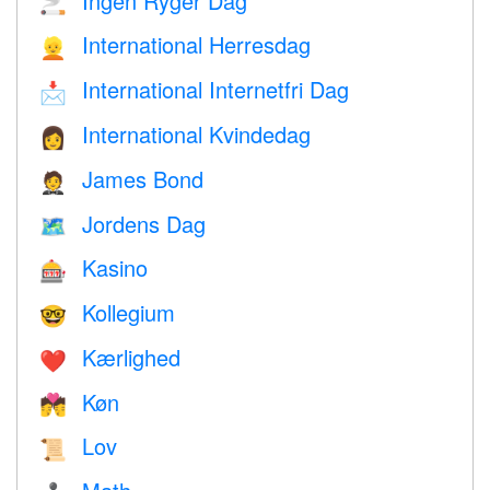
Ingen Ryger Dag
🚬
International Herresdag
👱
International Internetfri Dag
📩
International Kvindedag
👩
James Bond
🤵
Jordens Dag
🗺️
Kasino
🎰
Kollegium
🤓
Kærlighed
❤️️
Køn
💏
Lov
📜