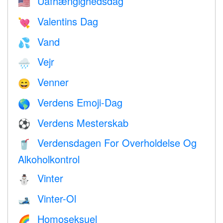
Uafhængighedsdag
🇺🇸
Valentins Dag
💘
Vand
💦
Vejr
🌧
Venner
😄
Verdens Emoji-Dag
🌎
Verdens Mesterskab
⚽
Verdensdagen For Overholdelse Og
🥤
Alkoholkontrol
Vinter
⛄
Vinter-Ol
🎿
Homoseksuel
🌈