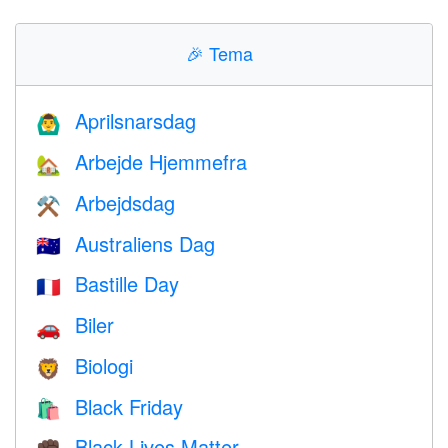
🎉
Tema
Aprilsnarsdag
🙆‍♂️
Arbejde Hjemmefra
🏡
Arbejdsdag
⚒️
Australiens Dag
🇦🇺
Bastille Day
🇫🇷
Biler
🚗
Biologi
🦁
Black Friday
🛍
Black Lives Matter