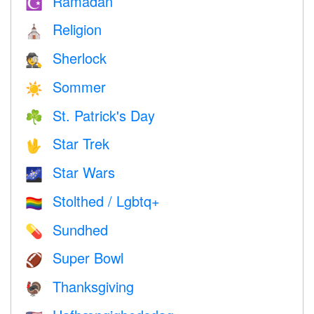
Ramadan
☪️
Religion
⛪️
Sherlock
🕵️
Sommer
☀️
St. Patrick's Day
☘️
Star Trek
🖖
Star Wars
🌌
Stolthed / Lgbtq+
🏳️‍🌈
Sundhed
💊
Super Bowl
🏈
Thanksgiving
🦃