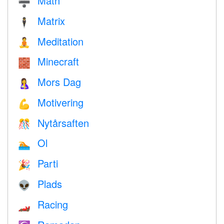
Math
➗
Matrix
🕴️
Meditation
🧘
Minecraft
🧱
Mors Dag
🤱
Motivering
💪
Nytårsaften
🎊
Ol
🏊
Parti
🎉
Plads
👽
Racing
🏎