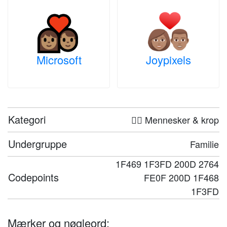
Microsoft
Joypixels
Kategori
🤦‍♀️ Mennesker & krop
Undergruppe
Familie
1F469 1F3FD 200D 2764
Codepoints
FE0F 200D 1F468
1F3FD
Mærker og nøgleord: