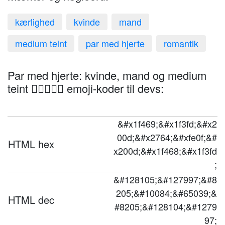
kærlighed
kvinde
mand
medium teint
par med hjerte
romantik
Par med hjerte: kvinde, mand og medium
teint 👩🏽‍❤️‍👨🏽 emoji-koder til devs:
&#x1f469;&#x1f3fd;&#x2
00d;&#x2764;&#xfe0f;&#
HTML hex
x200d;&#x1f468;&#x1f3fd
;
&#128105;&#127997;&#8
205;&#10084;&#65039;&
HTML dec
#8205;&#128104;&#1279
97;