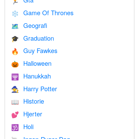
🏃
Game Of Thrones
❄️
Geografi
🗺
Graduation
🎓
Guy Fawkes
🔥
Halloween
🎃
Hanukkah
🕎
Harry Potter
🧙
Historie
📖
Hjerter
💕
Holi
🕉