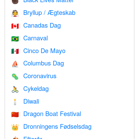
✊🏿
Bryllup / Ægteskab
👰
Canadas Dag
🇨🇦
Carnaval
🇧🇷
Cinco De Mayo
🇲🇽
Columbus Dag
⛵️
Coronavirus
🦠
Cykeldag
🚴
Diwali
🕯
Dragon Boat Festival
🇨🇳
Dronningens Fødselsdag
👑
Efterår