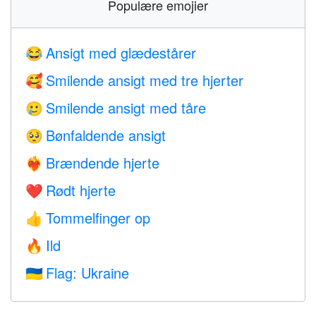
Populære emojier
Ansigt med glædestårer
😂
Smilende ansigt med tre hjerter
🥰
Smilende ansigt med tåre
🥲
Bønfaldende ansigt
🥺
Brændende hjerte
❤️‍🔥
Rødt hjerte
❤️
Tommelfinger op
👍
Ild
🔥
Flag: Ukraine
🇺🇦