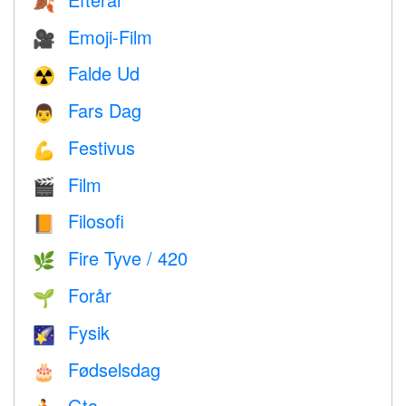
🍂
Emoji-Film
🎥
Falde Ud
☢️
Fars Dag
👨
Festivus
💪
Film
🎬
Filosofi
📙
Fire Tyve / 420
🌿
Forår
🌱
Fysik
🌠
Fødselsdag
🎂
Gta