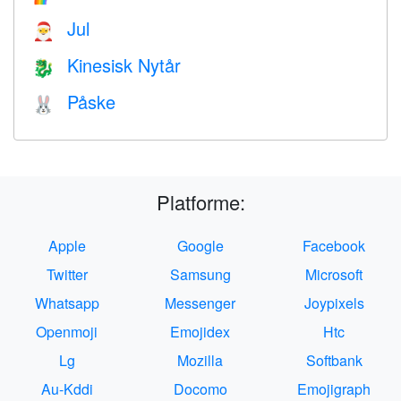
Jul
🎅
Kinesisk Nytår
🐉
Påske
🐰
Platforme:
Apple
Google
Facebook
Twitter
Samsung
Microsoft
Whatsapp
Messenger
Joypixels
Openmoji
Emojidex
Htc
Lg
Mozilla
Softbank
Au-Kddi
Docomo
Emojigraph